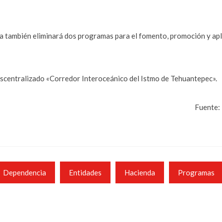
a también eliminará dos programas para el fomento, promoción y ap
descentralizado «Corredor Interoceánico del Istmo de Tehuantepec».
Fuente: 
Dependencia
Entidades
Hacienda
Programas