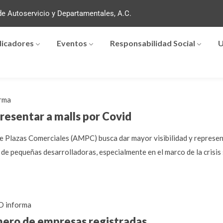
e Autoservicio y Departamentales, A.C.
dicadores
Eventos
Responsabilidad Social
U
rma
resentar a malls por Covid
e Plazas Comerciales (AMPC) busca dar mayor visibilidad y represent
de pequeñas desarrolladoras, especialmente en el marco de la crisis 
 informa
mero de empresas registradas