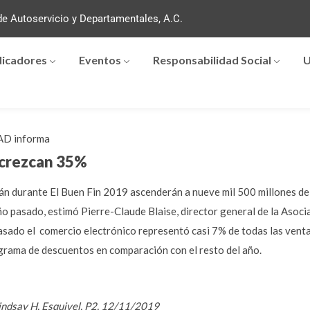
e Autoservicio y Departamentales, A.C.
dicadores
Eventos
Responsabilidad Social
U
D informa
 crezcan 35%
rán durante El Buen Fin 2019 ascenderán a nueve mil 500 millones d
año pasado, estimó Pierre-Claude Blaise, director general de la Aso
ado el comercio electrónico representó casi 7% de todas las ventas. 
grama de descuentos en comparación con el resto del año.
Lindsay H. Esquivel, P2, 12/11/2019