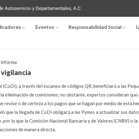
e Autoservicio y Departamentales, A.C.
dicadores
Eventos
Responsabilidad Social
U
informa
vigilancia
al (CoDi), a través del escaneo de códigos QR, beneficiará a las P
la eliminación de comisiones; no obstante, expertos consideran que e
ue revise o dé certeza a los pagos que se hagan por medio de esta he
ó que la llegada de CoDi obligará a las Pymes a actualizar sus datos 
to, por lo que la Comisión Nacional Bancaria y de Valores (CNBV) o l
sacciones de manera directa.