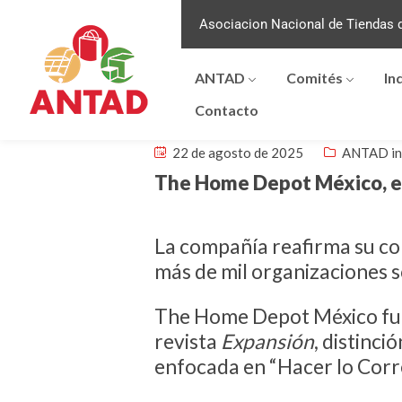
Asociacion Nacional de Tiendas d
ANTAD
Comités
In
Contacto
22 de agosto de 2025
ANTAD in
The Home Depot México, en
La compañía reafirma su com
más de mil organizaciones so
The Home Depot México fue
revista
Expansión
, distinc
enfocada en “Hacer lo Corr