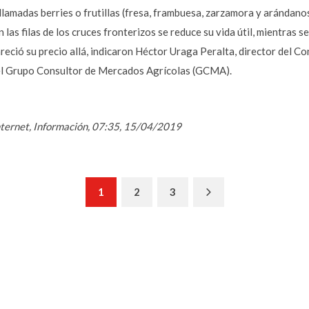
llamadas berries o frutillas (fresa, frambuesa, zarzamora y arándan
 las filas de los cruces fronterizos se reduce su vida útil, mientras 
eció su precio allá, indicaron Héctor Uraga Peralta, director del Co
del Grupo Consultor de Mercados Agrícolas (GCMA).
Internet, Información, 07:35, 15/04/2019
Next
1
2
3