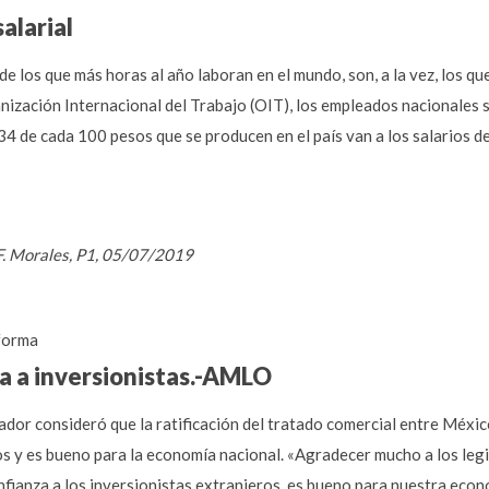
alarial
 los que más horas al año laboran en el mundo, son, a la vez, los qu
nización Internacional del Trabajo (OIT), los empleados nacionales s
4 de cada 100 pesos que se producen en el país van a los salarios de 
F. Morales, P1, 05/07/2019
forma
a a inversionistas.-AMLO
or consideró que la ratificación del tratado comercial entre Méxi
os y es bueno para la economía nacional. «Agradecer mucho a los leg
nfianza a los inversionistas extranjeros, es bueno para nuestra eco