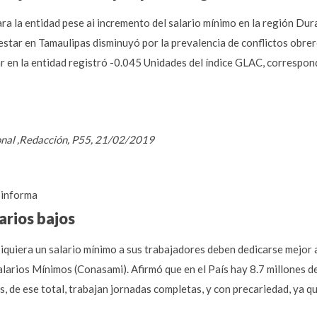
para la entidad pese ai incremento del salario mínimo en la región D
nestar en Tamaulipas disminuyó por la prevalencia de conflictos obre
r en la entidad registró -0.045 Unidades del índice GLAC, correspon
ional ,Redacción, P55, 21/02/2019
informa
arios bajos
iquiera un salario mínimo a sus trabajadores deben dedicarse mejor 
larios Mínimos (Conasami). Afirmó que en el País hay 8.7 millones d
, de ese total, trabajan jornadas completas, y con precariedad, ya q