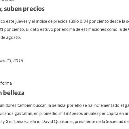
n; suben precios
icó este jueves y el índice de precios subió 0.34 por ciento desde la 
4.81 por ciento. El dato estuvo por encima de estimaciones como la d
 de agosto.
sto 23, 2018
forma
 belleza
umidores también buscan la belleza, por ello se ha incrementado el g
icanos gastaban, en promedio, mil 83 pesos anuales per cápita en art
300 y 3 mil pesos, refirió David Quintanar, presidente de la Socieda