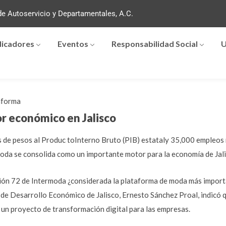
e Autoservicio y Departamentales, A.C.
dicadores
Eventos
Responsabilidad Social
U
forma
or económico en Jalisco
 de pesos al Produc toInterno Bruto (PIB) estataly 35,000 empleos 
 moda se consolida como un importante motor para la economía de Jali
ición 72 de Intermoda ¿considerada la plataforma de moda más import
ría de Desarrollo Económico de Jalisco, Ernesto Sánchez Proal, indicó
 un proyecto de transformación digital para las empresas.