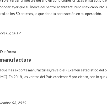
ró el tercer trimestre del año en condiciones críticas en su activida
 conocer ayer que su Índice del Sector Manufacturero Mexicano PMI
ral de los 50 enteros, lo que denota contracción en su operación.
ubre 02, 2019
D informa
 manufactura
al que más exporta manufacturas, reveló el «Examen estadístico del 
). En 2018, las ventas del País crecieron 9 por ciento, con lo que 
tiembre 03, 2019