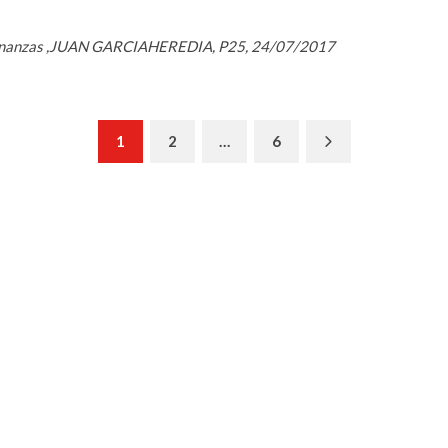
 ,Finanzas ,JUAN GARCIAHEREDIA, P25, 24/07/2017
Next
1
2
…
6