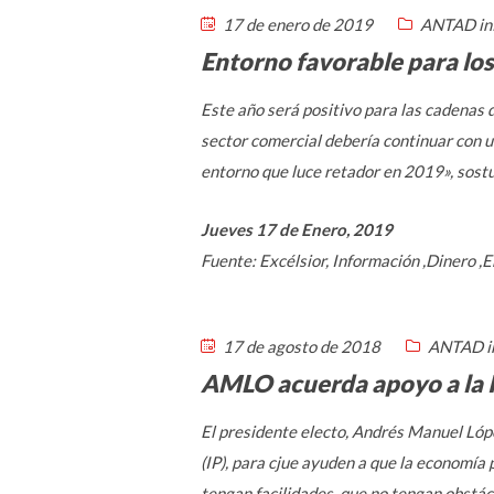
17 de enero de 2019
ANTAD in
Entorno favorable para los
Este año será positivo para las cadenas 
sector comercial debería continuar con 
entorno que luce retador en 2019», sostu
Jueves 17 de Enero, 2019
Fuente: Excélsior, Información ,Dinero 
17 de agosto de 2018
ANTAD i
AMLO acuerda apoyo a la 
El presidente electo, Andrés Manuel Lópe
(IP), para cjue ayuden a que la economía 
tengan facilidades, que no tengan obstác