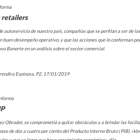
forma
 retailers
de autoservicio de nuestro país, compañías que se perfilan a ser de l
un buen desempeño operativo, y que las acciones que lo conforman pod
vo Banorte en un análisis sobre el sector comercial.
,Erendira Espinosa, P2, 17/01/2019
nforma
IP
z Obrador, se comprometió a quitar obstáculos y a brindar las facilid
pase de dos a cuatro por ciento del Producto Interno Bruto ( PIB). «Va
ulos y que se logre que haya crecimiento económico», dijo.