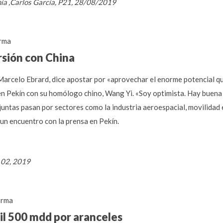
mía ,Carlos García, P21, 28/08/2019
rma
rsión con China
 Marcelo Ebrard, dice apostar por «aprovechar el enorme potencial q
 en Pekín con su homólogo chino, Wang Yi. «Soy optimista. Hay buena 
juntas pasan por sectores como la industria aeroespacial, movilidad e
 un encuentro con la prensa en Pekín.
o 02, 2019
orma
il 500 mdd por aranceles