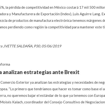
%, la pérdida de competitividad en México costará 17 mil 500 millone
adora y Manufacturera de Exportación (Index), Luis Aguirre Lang. 
mezcla de productos de manufactura electrónica tenemos márgenes d
amos perdiendo como región la competitividad para mantener este t
rtera ,IVETTE SALDAÑA, P30, 05/06/2019
nforma
a analizan estrategias ante Brexit
e Comercio Exterior ya analizan las estrategias y necesidades de ne
ropea. “Lo primero que tendríamos que hacer es tomar como base el 
rra, no queremos bajar el estándar de lo que ya tenemos con Europa,
sta Moisés Kalach, coordinador del Consejo Consultivo de Negociacio