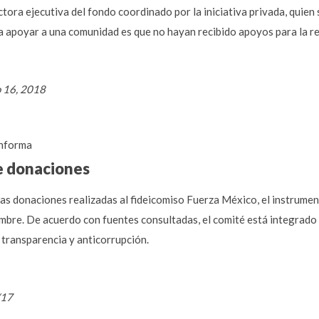
ctora ejecutiva del fondo coordinado por la iniciativa privada, quien 
a apoyar a una comunidad es que no hayan recibido apoyos para la re
o 16, 2018
nforma
e donaciones
 las donaciones realizadas al fideicomiso Fuerza México, el instrume
embre. De acuerdo con fuentes consultadas, el comité está integrad
 transparencia y anticorrupción.
/17