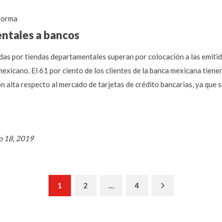
forma
ntales a bancos
cidas por tiendas departamentales superan por colocación a las emit
mexicano. El 61 por ciento de los clientes de la banca mexicana tiene
 alta respecto al mercado de tarjetas de crédito bancarias, ya que só
o 18, 2019
Next
1
2
…
4